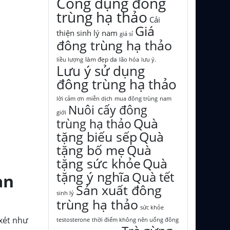
Công dụng đông
trùng hạ thảo
Cải
Giá
thiện sinh lý nam
giá sỉ
đông trùng hạ thảo
làm đẹp da
liều lượng
lão hóa
lưu ý.
Lưu ý sử dụng
đông trùng hạ thảo
lời cảm ơn
miễn dịch
mua đông trùng
nam
Nuôi cấy đông
giới
Quà
trùng hạ thảo
Quà
tặng biếu sếp
tặng bố mẹ
Quà
tặng sức khỏe
Quà
tặng ý nghĩa
Quà tết
àn
Sản xuất đông
sinh lý
trùng hạ thảo
sức khỏe
xét như
testosterone
thời điểm không nên uống đông