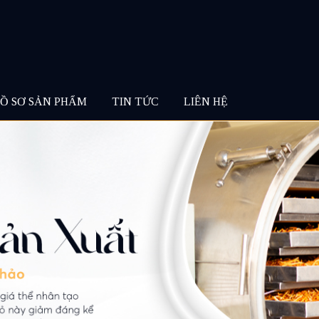
Ồ SƠ SẢN PHẨM
TIN TỨC
LIÊN HỆ