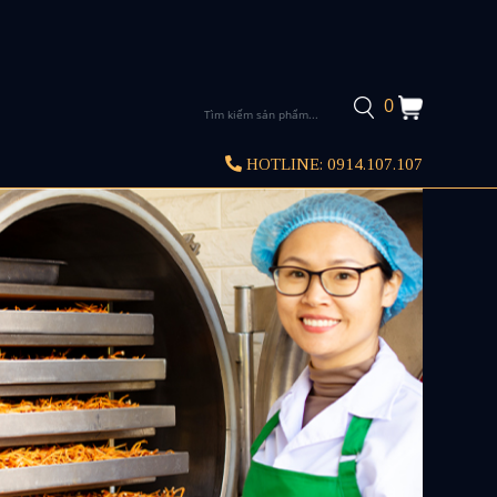
0
HOTLINE:
0914.107.107