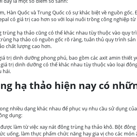
ới đây là một số điểm so sánh:
am, Hàn Quốc và Trung Quốc có sự khác biệt về nguồn gốc.
pal có giá trị cao hơn so với loại nuôi trồng công nghiệp t
 trùng hạ thảo cũng có thể khác nhau tùy thuộc vào quy tr
rùng hạ thảo có nguồn gốc rõ ràng, tuân thủ quy trình sản
ảo chất lượng cao hơn.
giá trị dinh dưỡng phong phú, bao gồm các axit amin thiết y
 giá trị dinh dưỡng có thể khác nhau tùy thuộc vào loại đôn
 hái.
ng hạ thảo hiện nay có nhữ
rong nhiều dạng khác nhau để phục vụ nhu cầu sử dụng của
hông dụng:
được làm từ việc xay nát đông trùng hạ thảo khô. Bột đông
ức uống, làm thực phẩm chức năng hay gia vị cho các món 