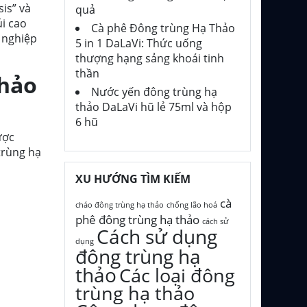
is” và
quả
úi cao
Cà phê Đông trùng Hạ Thảo
g nghiệp
5 in 1 DaLaVi: Thức uống
thượng hạng sảng khoái tinh
thần
thảo
Nước yến đông trùng hạ
thảo DaLaVi hũ lẻ 75ml và hộp
6 hũ
ược
trùng hạ
XU HƯỚNG TÌM KIẾM
cà
cháo đông trùng hạ thảo
chống lão hoá
phê đông trùng hạ thảo
cách sử
Cách sử dụng
dụng
đông trùng hạ
thảo
Các loại đông
trùng hạ thảo