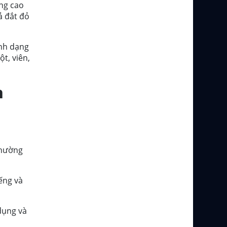
ỡng cao
ả đắt đỏ
ình dạng
t, viên,
h
thường
ếng và
dụng và