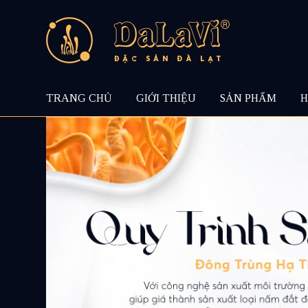
TRANG CHỦ
GIỚI THIỆU
SẢN PHẨM
H