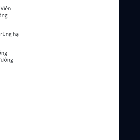
 Viên
ăng
trùng hạ
ống
 đường