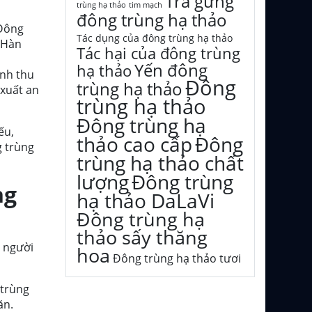
Trà gừng
trùng hạ thảo
tim mạch
đông trùng hạ thảo
 Đông
Tác dụng của đông trùng hạ thảo
ừ Hàn
Tác hại của đông trùng
Yến đông
hạ thảo
ình thu
Đông
trùng hạ thảo
 xuất an
trùng hạ thảo
Đông trùng hạ
ếu,
thảo cao cấp
Đông
g trùng
trùng hạ thảo chất
lượng
Đông trùng
ng
hạ thảo DaLaVi
Đông trùng hạ
thảo sấy thăng
 người
hoa
Đông trùng hạ thảo tươi
 trùng
ăn.